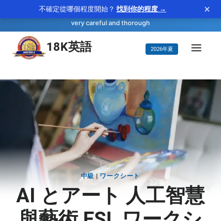
×
不確定從哪個程度開始？
找到你的程度 →
—
scrupulous
WORD OF THE DAY
adjective
very careful and thorough
コ
18K英語
2026年夏
ン
テ
ン
ツ
に
ス
キ
ッ
プ
中級
|
ワークシート
AI とアート 人工智慧
與藝術 ESL ワークシ