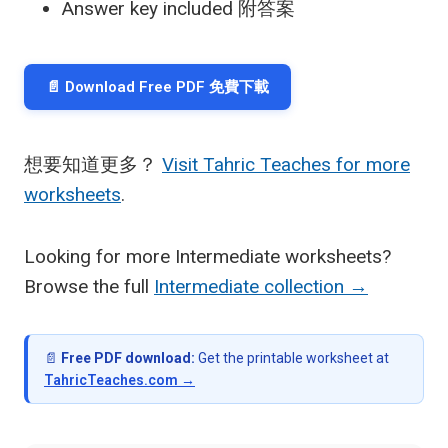
Answer key included 附答案
📄 Download Free PDF 免費下載
想要知道更多？
Visit Tahric Teaches for more
worksheets
.
Looking for more Intermediate worksheets?
Browse the full
Intermediate collection →
📄
Free PDF download:
Get the printable worksheet at
TahricTeaches.com →