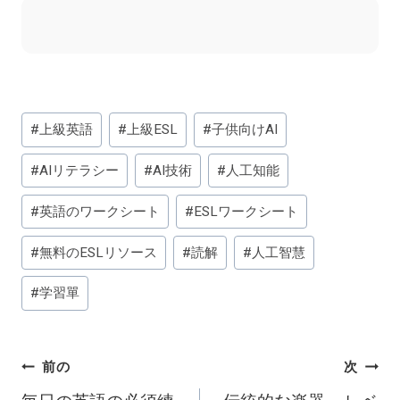
投
#
上級英語
#
上級ESL
#
子供向けAI
稿
タ
#
AIリテラシー
#
AI技術
#
人工知能
グ:
#
英語のワークシート
#
ESLワークシート
#
無料のESLリソース
#
読解
#
人工智慧
#
学習單
投
前の
次