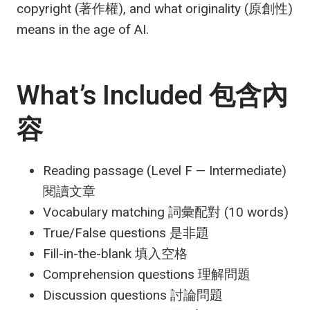
copyright (著作權), and what originality (原創性)
means in the age of AI.
What’s Included 包含內
容
Reading passage (Level F — Intermediate)
閱讀文章
Vocabulary matching 詞彙配對 (10 words)
True/False questions 是非題
Fill-in-the-blank 填入空格
Comprehension questions 理解問題
Discussion questions 討論問題