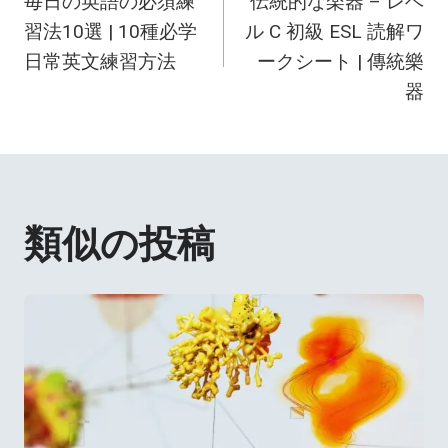
毎日の英語の必須練
伝統的な楽器 – レベ
稿
習法10選 | 10種必学
ル C 初級 ESL 読解ワ
ナ
日常英文練習方法
ークシート | 傳統樂
器
ビ
ゲ
ー
類似の投稿
シ
ョ
ン