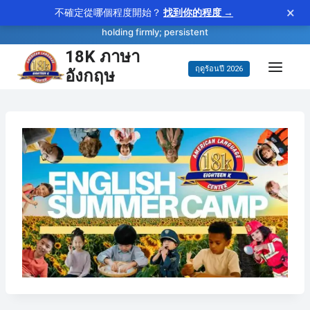
×
不確定從哪個程度開始？
找到你的程度 →
—
tenacious
WORD OF THE DAY
adjective
holding firmly; persistent
18K ภาษา
ข้าม
อังกฤษ
ฤดูร้อนปี 2026
ไป
ยัง
เนื้อหา