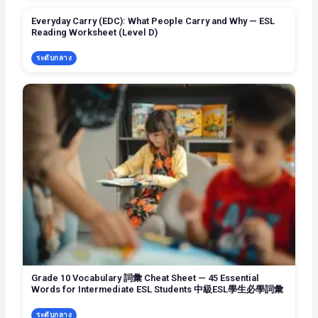
Everyday Carry (EDC): What People Carry and Why — ESL
Reading Worksheet (Level D)
ระดับกลาง
Grade 10 Vocabulary 詞彙 Cheat Sheet — 45 Essential
Words for Intermediate ESL Students 中級ESL學生必學詞彙
ระดับกลาง