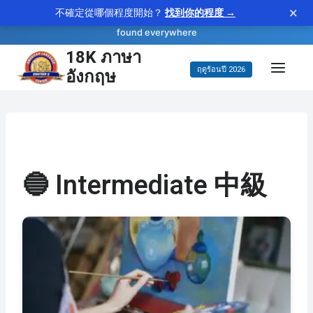
×
不確定從哪個程度開始？
找到你的程度 →
—
ubiquitous
WORD OF THE DAY
adjective
found everywhere
18K ภาษา
ข้าม
อังกฤษ
ฤดูร้อนปี 2026
ไป
ยัง
เนื้อหา
🔵 Intermediate 中級