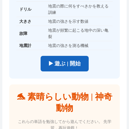
地震の際に何をすべきかを教える
ドリル
訓練
大きさ
地震の強さを示す数値
地震が頻繁に起こる地中の深い亀
故障
裂
地震計
地震の強さを測る機械
▶️ 遊ぶ | 開始
🐬 素晴らしい動物 | 神奇
動物
これらの単語を勉強してから遊んでください。 先学
習，再玩遊戲！