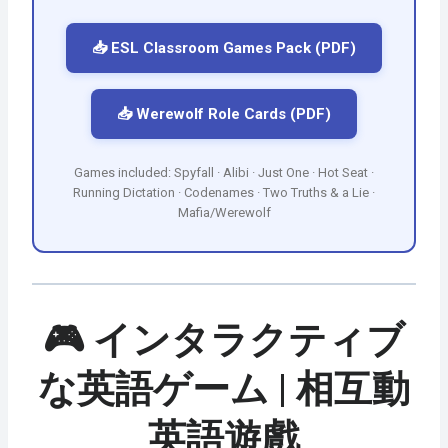
📥 ESL Classroom Games Pack (PDF)
📥 Werewolf Role Cards (PDF)
Games included: Spyfall · Alibi · Just One · Hot Seat ·
Running Dictation · Codenames · Two Truths & a Lie ·
Mafia/Werewolf
🎮 インタラクティブ
な英語ゲーム | 相互動
英語遊戲