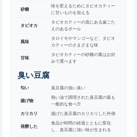
味を変えるためにタピオカティー
砂糖
に甘いものを加える
タピオカティーの底にある歯ごた
タピオカ
えのあるボール
タロイモやマンゴーなど、タピオ
風味
カティーのさまざまな味
タピオカティーの砂糖の量はお好
甘味
みで選べます
臭い豆腐
匂い
臭豆腐の強い臭い
熱い油で調理された臭豆腐の最も
揚げ物
一般的な食べ方
カリカリ
揚げた臭豆腐のカリカリした外側
食品が時間の経過とともに変化
発酵した
し、臭豆腐に強い味が生まれる