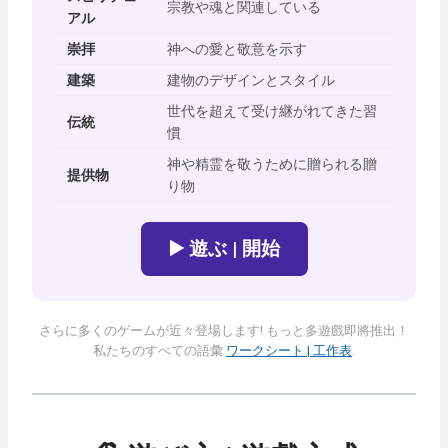
宗教や魂と関連している
アル
崇拝
神への愛と敬意を示す
建築
建物のデザインとスタイル
世代を超えて受け継がれてきた習
伝統
慣
神や精霊を敬うために贈られる贈
提供物
り物
▶️ 遊ぶ | 開始
さらに多くのゲームが近々登場します! もっと多遊戲即將推出！
私たちのすべての語彙
ワークシート | 工作表
.