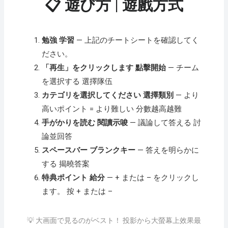
📋 遊び方 | 遊戲方式
勉強 学習
— 上記のチートシートを確認してく
ださい。
「再生」をクリックします 點擊開始
— チーム
を選択する 選擇隊伍
カテゴリを選択してください 選擇類別
— より
高いポイント = より難しい 分數越高越難
手がかりを読む 閱讀示唆
— 議論して答える 討
論並回答
スペースバー ブランクキー
— 答えを明らかに
する 揭曉答案
特典ポイント 給分
— + または – をクリックし
ます。 按 + または –
💡 大画面で見るのがベスト！ 投影から大螢幕上效果最