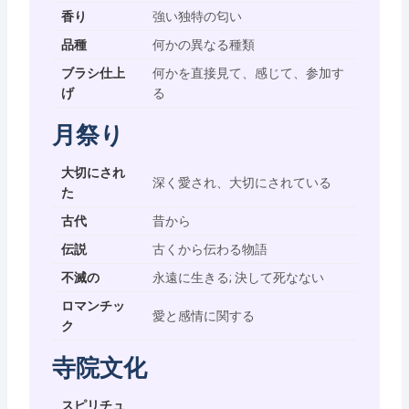
香り
強い独特の匂い
品種
何かの異なる種類
ブラシ仕上
何かを直接見て、感じて、参加す
げ
る
月祭り
大切にされ
深く愛され、大切にされている
た
古代
昔から
伝説
古くから伝わる物語
不滅の
永遠に生きる; 決して死なない
ロマンチッ
愛と感情に関する
ク
寺院文化
スピリチュ