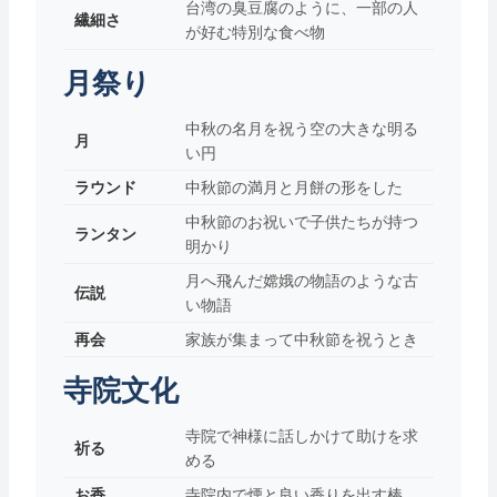
台湾の臭豆腐のように、一部の人
繊細さ
が好む特別な食べ物
月祭り
中秋の名月を祝う空の大きな明る
月
い円
ラウンド
中秋節の満月と月餅の形をした
中秋節のお祝いで子供たちが持つ
ランタン
明かり
月へ飛んだ嫦娥の物語のような古
伝説
い物語
再会
家族が集まって中秋節を祝うとき
寺院文化
寺院で神様に話しかけて助けを求
祈る
める
お香
寺院内で煙と良い香りを出す棒