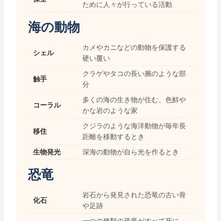
ために人々が行っている活動
海の動物
カメやカニなどの動物を保護する
シェル
硬い覆い
クラゲやタコの長い腕のような部
触手
分
多くの海の生き物が住む、色鮮や
コーラル
かな岩のような家
クジラのような海洋動物が毎年長
移住
距離を移動するとき
生物発光
深海の動物が自ら光を作るとき
恐竜
岩石から発見された恐竜の古い骨
化石
や足跡