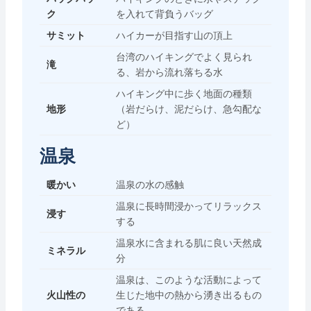
ク
を入れて背負うバッグ
サミット
ハイカーが目指す山の頂上
台湾のハイキングでよく見られ
滝
る、岩から流れ落ちる水
ハイキング中に歩く地面の種類
地形
（岩だらけ、泥だらけ、急勾配な
ど）
温泉
暖かい
温泉の水の感触
温泉に長時間浸かってリラックス
浸す
する
温泉水に含まれる肌に良い天然成
ミネラル
分
温泉は、このような活動によって
火山性の
生じた地中の熱から湧き出るもの
である。