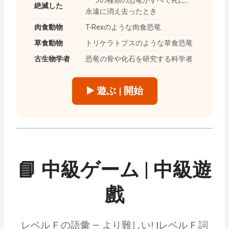
一つの種類の恐竜がすべて死に、
絶滅した
永遠に消え去ったとき
肉食動物
T-Rexのような肉食恐竜
草食動物
トリケラトプスのような草食恐竜
古生物学者
恐竜の骨や化石を研究する科学者
▶️ 遊ぶ | 開始
📘 中級ゲーム | 中級遊
戲
レベル F の語彙 — より難しい! |レベル F 詞