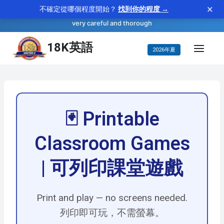
×
不確定從哪個程度開始？
找到你的程度 →
—
scrupulous
WORD OF THE DAY
adjective
very careful and thorough
コ
18K英語
2026年夏
ン
テ
ン
ツ
🃏 Printable
に
ス
Classroom Games
キ
ッ
| 可列印課堂遊戲
プ
Print and play — no screens needed.
列印即可玩，不需螢幕。