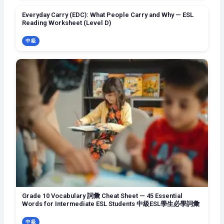
Everyday Carry (EDC): What People Carry and Why — ESL
Reading Worksheet (Level D)
中級
Grade 10 Vocabulary 詞彙 Cheat Sheet — 45 Essential
Words for Intermediate ESL Students 中級ESL學生必學詞彙
中級