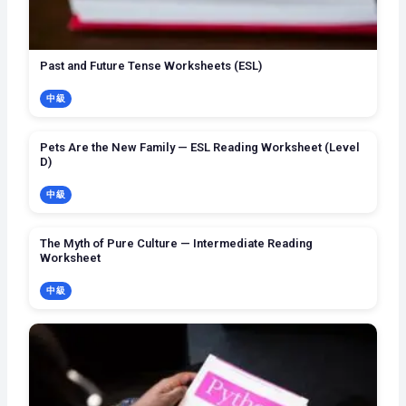
Past and Future Tense Worksheets (ESL)
中級
Pets Are the New Family — ESL Reading Worksheet (Level
D)
中級
The Myth of Pure Culture — Intermediate Reading
Worksheet
中級