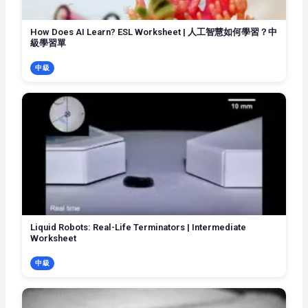
How Does AI Learn? ESL Worksheet | 人工智慧如何學習？中
級學習單
中級
Liquid Robots: Real-Life Terminators | Intermediate
Worksheet
中級