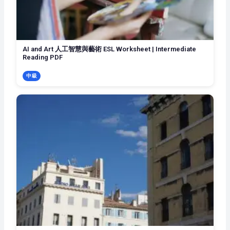
AI and Art 人工智慧與藝術 ESL Worksheet | Intermediate
Reading PDF
中級