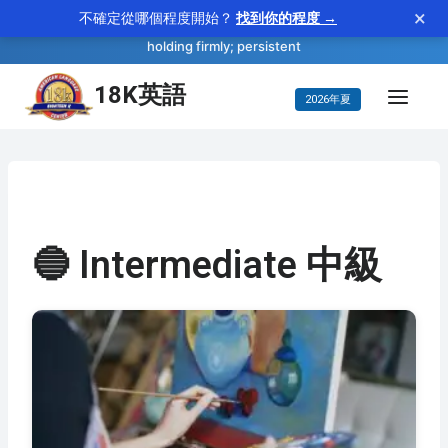
×
不確定從哪個程度開始？
找到你的程度 →
—
tenacious
WORD OF THE DAY
adjective
holding firmly; persistent
コ
18K英語
2026年夏
ン
テ
ン
ツ
に
🔵 Intermediate 中級
ス
キ
ッ
プ