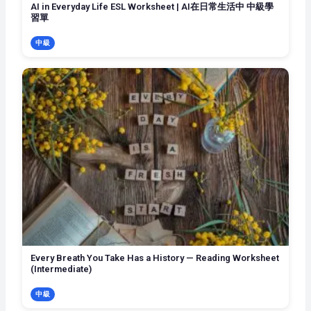
AI in Everyday Life ESL Worksheet | AI在日常生活中 中級學
習單
中級
Every Breath You Take Has a History — Reading Worksheet
(Intermediate)
中級