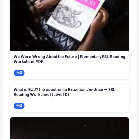
We Were Wrong About the Future | Elementary ESL Reading
Worksheet PDF
中級
What is BJJ? Introduction to Brazilian Jiu-Jitsu — ESL
Reading Worksheet (Level D)
中級