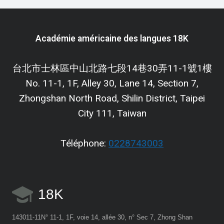
Académie américaine des langues 18K
台北市士林區中山北路七段14巷30弄11-1號1樓
No. 11-1, 1F, Alley 30, Lane 14, Section 7,
Zhongshan North Road, Shilin District, Taipei
City 111, Taiwan
Téléphone:
0228743003
18K
143011-11N° 11-1, 1F, voie 14, allée 30, n° Sec 7, Zhong Shan