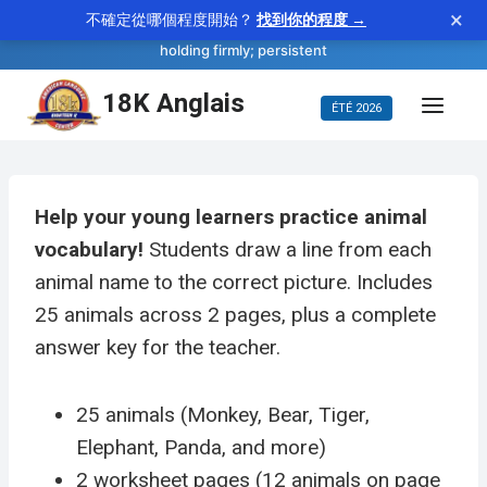
×
不確定從哪個程度開始？
找到你的程度 →
—
tenacious
WORD OF THE DAY
adjective
holding firmly; persistent
Aller
18K Anglais
ÉTÉ 2026
au
contenu
Help your young learners practice animal
vocabulary!
Students draw a line from each
animal name to the correct picture. Includes
25 animals across 2 pages, plus a complete
answer key for the teacher.
25 animals (Monkey, Bear, Tiger,
Elephant, Panda, and more)
2 worksheet pages (12 animals on page