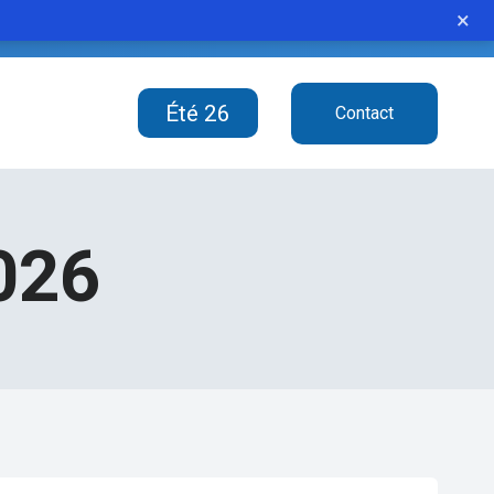
×
 vindicated the accused man.”
Été 26
Contact
026