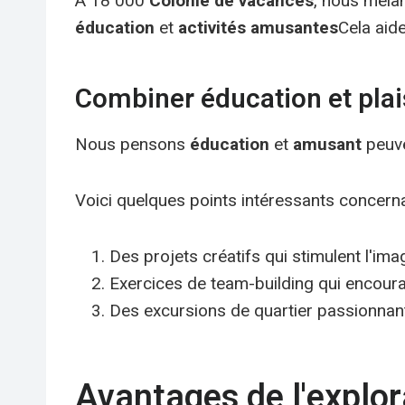
À 18 000
Colonie de vacances
, nous mél
éducation
et
activités amusantes
Cela aide
Combiner éducation et plai
Nous pensons
éducation
et
amusant
peuve
Voici quelques points intéressants concer
Des projets créatifs qui stimulent l'ima
Exercices de team-building qui encourag
Des excursions de quartier passionnant
Avantages de l'explora