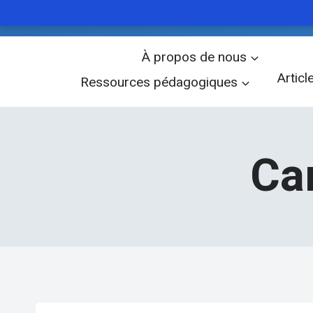
vind
WORD OF THE DAY
Aller
À propos de nous
au
Articl
Ressources pédagogiques
contenu
文章
Ca