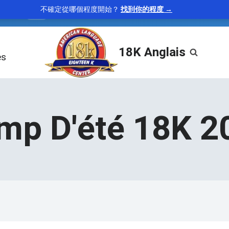
不確定從哪個程度開始？
找到你的程度 →
icate
—
to clear of blame or suspicion
“The new evidence
verb
18K Anglais
es
mp D'été 18K 2