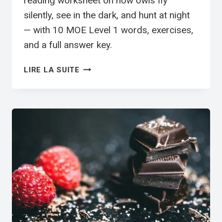
reading worksheet on how owls fly
silently, see in the dark, and hunt at night
— with 10 MOE Level 1 words, exercises,
and a full answer key.
OWLS
LIRE LA SUITE
ESL
WORKSHEET
—
ELEMENTARY
LEVEL
C
READING
PDF