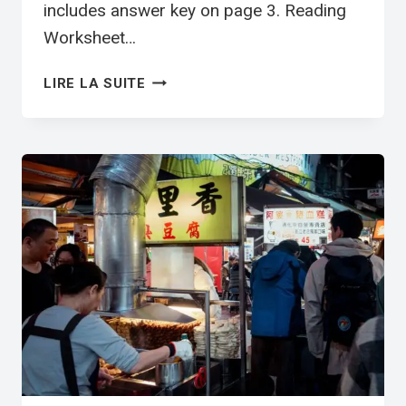
includes answer key on page 3. Reading
Worksheet…
FORMOSA
LIRE LA SUITE
BEAR
CONSERVATION
|
ELEMENTARY
ESL
READING
WORKSHEET
PDF