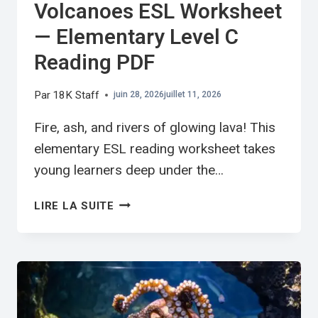
Volcanoes ESL Worksheet
— Elementary Level C
Reading PDF
Par
18K Staff
juin 28, 2026
juillet 11, 2026
Fire, ash, and rivers of glowing lava! This
elementary ESL reading worksheet takes
young learners deep under the…
VOLCANOES
LIRE LA SUITE
ESL
WORKSHEET
—
ELEMENTARY
LEVEL
C