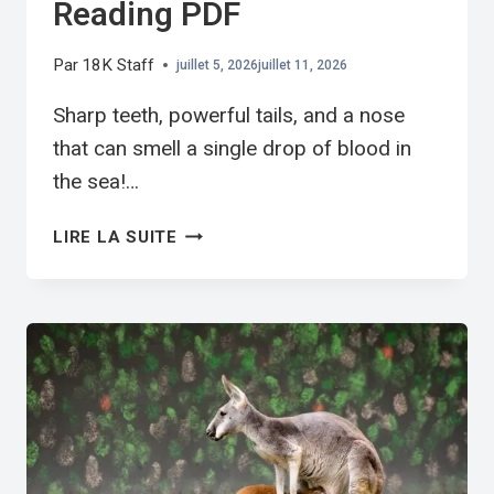
Reading PDF
Par
18K Staff
juillet 5, 2026
juillet 11, 2026
Sharp teeth, powerful tails, and a nose
that can smell a single drop of blood in
the sea!…
SHARKS
LIRE LA SUITE
ESL
WORKSHEET
—
ELEMENTARY
LEVEL
C
READING
PDF