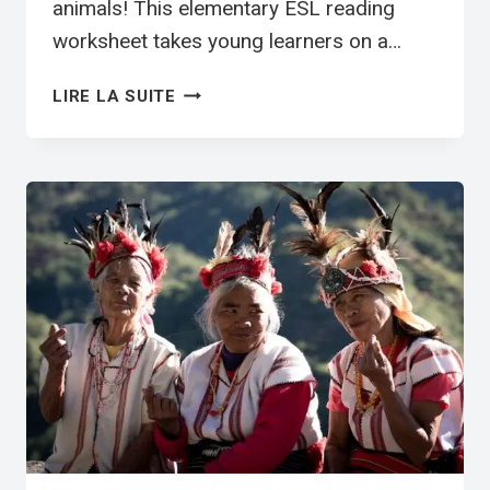
animals! This elementary ESL reading
worksheet takes young learners on a…
OCTOPUSES
LIRE LA SUITE
ESL
WORKSHEET
—
ELEMENTARY
LEVEL
C
READING
PDF