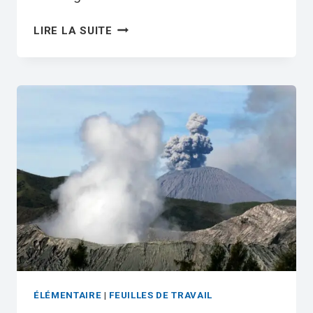
KANGAROOS
LIRE LA SUITE
ESL
WORKSHEET
—
ELEMENTARY
LEVEL
C
READING
PDF
ÉLÉMENTAIRE
|
FEUILLES DE TRAVAIL