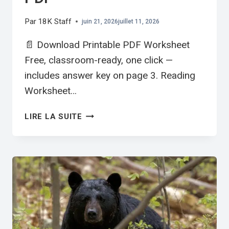
Par
18K Staff
juin 21, 2026
juillet 11, 2026
📄 Download Printable PDF Worksheet
Free, classroom-ready, one click —
includes answer key on page 3. Reading
Worksheet…
LUNAR
LIRE LA SUITE
NEW
YEAR
TRADITIONS
|
ELEMENTARY
ESL
READING
WORKSHEET
PDF