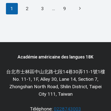
Navigation
ESL
Page
1
2
3
…
9
WORKSHEET
de
—
suivante
ELEMENTARY
LEVEL
page
C
READING
PDF
Académie américaine des langues 18K
台北市士林區中山北路七段14巷30弄11-1號1樓
No. 11-1, 1F, Alley 30, Lane 14, Section 7,
Zhongshan North Road, Shilin District, Taipei
City 111, Taiwan
Téléphone:
0228743003