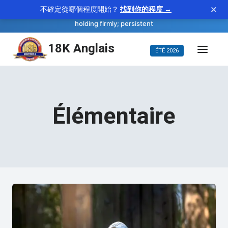
×
不確定從哪個程度開始？
找到你的程度 →
—
tenacious
WORD OF THE DAY
adjective
holding firmly; persistent
Aller
18K Anglais
ÉTÉ 2026
au
contenu
Élémentaire