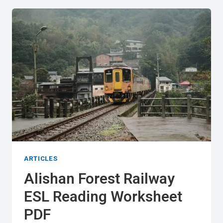
TAIWAN
|
ELEMENTARY
ESL
READING
WORKSHEET
PDF
ARTICLES
Alishan Forest Railway
ESL Reading Worksheet
PDF