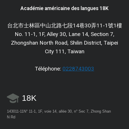
READING
Académie américaine des langues 18K
PDF
台北市士林區中山北路七段14巷30弄11-1號1樓
No. 11-1, 1F, Alley 30, Lane 14, Section 7,
Zhongshan North Road, Shilin District, Taipei
City 111, Taiwan
Téléphone:
0228743003
18K
143011-11N° 11-1, 1F, voie 14, allée 30, n° Sec 7, Zhong Shan
N Rd