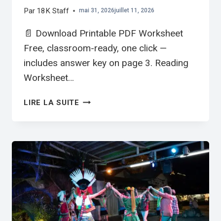
Par
18K Staff
mai 31, 2026
juillet 11, 2026
📄 Download Printable PDF Worksheet
Free, classroom-ready, one click —
includes answer key on page 3. Reading
Worksheet…
TAIWAN’S
LIRE LA SUITE
TECH
INDUSTRY
|
ELEMENTARY
ESL
READING
WORKSHEET
PDF