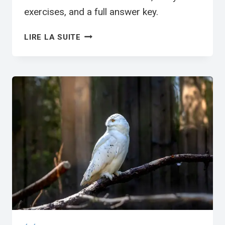
exercises, and a full answer key.
OWLS
LIRE LA SUITE
ESL
WORKSHEET
—
ADVANCED
LEVEL
F
READING
PDF