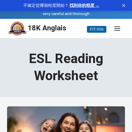
×
不確定從哪個程度開始？
找到你的程度 →
—
scrupulous
WORD OF THE DAY
adjective
very careful and thorough
Aller
18K Anglais
ÉTÉ 2026
au
contenu
ESL Reading
Worksheet