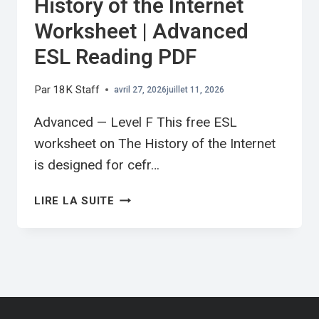
History of the Internet
Worksheet | Advanced
ESL Reading PDF
Par
18K Staff
avril 27, 2026
juillet 11, 2026
Advanced — Level F This free ESL
worksheet on The History of the Internet
is designed for cefr…
HISTORY
LIRE LA SUITE
OF
THE
INTERNET
WORKSHEET
|
ADVANCED
ESL