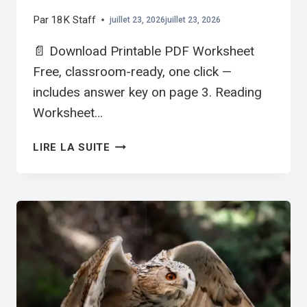
Par
18K Staff
juillet 23, 2026
juillet 23, 2026
📄 Download Printable PDF Worksheet
Free, classroom-ready, one click —
includes answer key on page 3. Reading
Worksheet…
ALISHAN
LIRE LA SUITE
FOREST
RAILWAY
ESL
READING
WORKSHEET
PDF