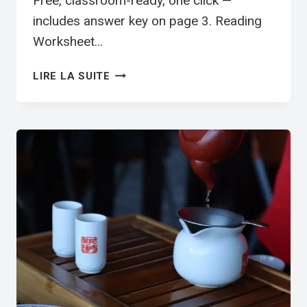
Free, classroom-ready, one click —
includes answer key on page 3. Reading
Worksheet…
LEARNING
LIRE LA SUITE
ENGLISH
THROUGH
MOVIES
|
ESL
READING
WORKSHEET
PDF