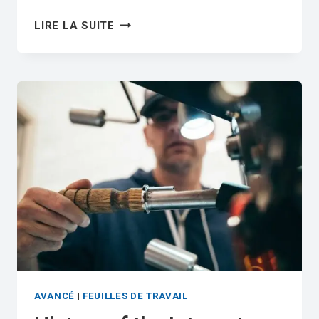
ABORIGINAL
LIRE LA SUITE
CULTURES
OF
TAIWAN
|
ELEMENTARY
ESL
READING
WORKSHEET
PDF
AVANCÉ
|
FEUILLES DE TRAVAIL